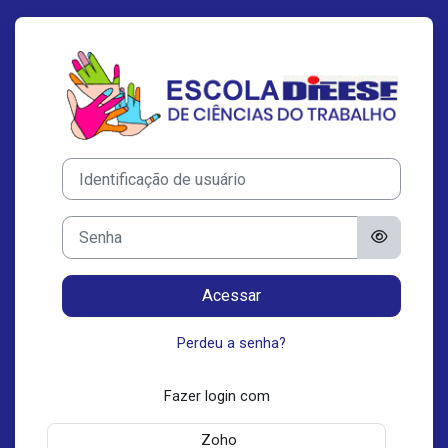
Ir para o conteúdo principal
Acesso a Escola
Identificação de usuário
Senha
Acessar
Perdeu a senha?
Fazer login com
Zoho